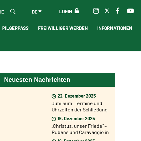
LOGIN
HE
DE
PILGERPASS
FREIWILLIGER WERDEN
INFORMATIONEN
Neuesten Nachrichten
22. Dezember 2025
Jubiläum: Termine und
Uhrzeiten der Schließung
der Heiligen Pforten
16. Dezember 2025
„Christus, unser Friede“ –
Rubens und Caravaggio in
einer Ausstellung in Rom
12. Dezember 2025