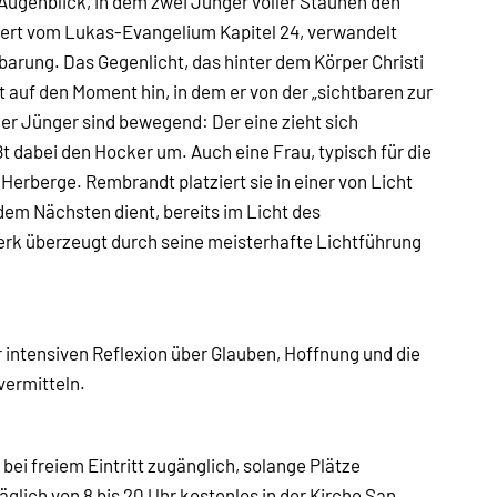
ugenblick, in dem zwei Jünger voller Staunen den
iert vom Lukas-Evangelium Kapitel 24, verwandelt
barung. Das Gegenlicht, das hinter dem Körper Christi
t auf den Moment hin, in dem er von der „sichtbaren zur
er Jünger sind bewegend: Der eine zieht sich
t dabei den Hocker um. Auch eine Frau, typisch für die
er Herberge. Rembrandt platziert sie in einer von Licht
 dem Nächsten dient, bereits im Licht des
erk überzeugt durch seine meisterhafte Lichtführung
 intensiven Reflexion über Glauben, Hoffnung und die
vermitteln.
 bei freiem Eintritt zugänglich, solange Plätze
äglich von 8 bis 20 Uhr kostenlos in der Kirche San