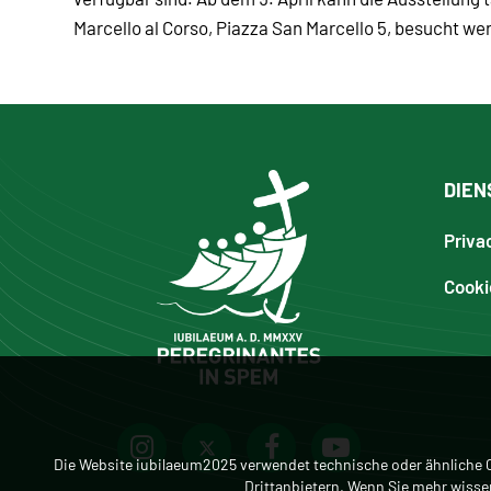
Marcello al Corso, Piazza San Marcello 5, besucht we
DIEN
Priva
Cooki
Die Website iubilaeum2025 verwendet technische oder ähnliche C
Drittanbietern. Wenn Sie mehr wiss