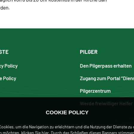
rden.
STE
PILGER
cy Policy
Den Pilgerpass erhalten
e Policy
Zugang zum Portal “Dien
Pilgerzentrum
Werde freiwilliger Helfer
COOKIE POLICY
ookies, um die Navigation zu erleichtern und die Nutzung der Dienste zu
en möchten, klicken
Sie hier
. Durch das Schließen dieses Banners stimmen