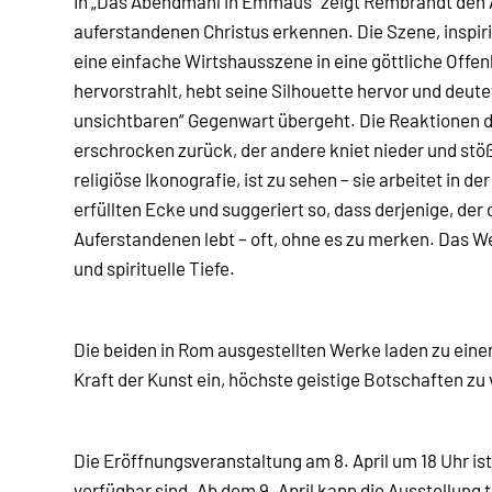
In „Das Abendmahl in Emmaus“ zeigt Rembrandt den A
auferstandenen Christus erkennen. Die Szene, inspir
eine einfache Wirtshausszene in eine göttliche Offen
hervorstrahlt, hebt seine Silhouette hervor und deute
unsichtbaren“ Gegenwart übergeht. Die Reaktionen d
erschrocken zurück, der andere kniet nieder und stöß
religiöse Ikonografie, ist zu sehen – sie arbeitet in d
erfüllten Ecke und suggeriert so, dass derjenige, der
Auferstandenen lebt – oft, ohne es zu merken. Das W
und spirituelle Tiefe.
Die beiden in Rom ausgestellten Werke laden zu einer
Kraft der Kunst ein, höchste geistige Botschaften zu 
Die Eröffnungsveranstaltung am 8. April um 18 Uhr ist
verfügbar sind. Ab dem 9. April kann die Ausstellung t