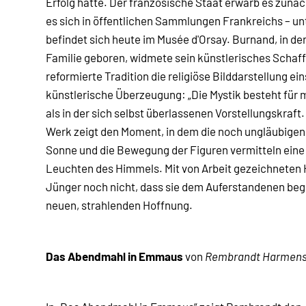
Erfolg hatte. Der französische Staat erwarb es zun
es sich in öffentlichen Sammlungen Frankreichs – un
befindet sich heute im Musée d'Orsay. Burnand, in de
Familie geboren, widmete sein künstlerisches Schaff
reformierte Tradition die religiöse Bilddarstellung ei
künstlerische Überzeugung: „Die Mystik besteht für 
als in der sich selbst überlassenen Vorstellungskraft
Werk zeigt den Moment, in dem die noch ungläubigen
Sonne und die Bewegung der Figuren vermitteln eine 
Leuchten des Himmels. Mit von Arbeit gezeichneten
Jünger noch nicht, dass sie dem Auferstandenen be
neuen, strahlenden Hoffnung.
Das Abendmahl in Emmaus
von
Rembrandt Harmenszo