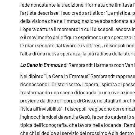
fede nonostante la tradizione riformata che limitava l'
l'artista descrisse il suo credo artistico: "La mistica, 
della visione che nell'immaginazione abbandonata a se
L'opera cattura il momento in cui i discepoli, ancora 
e il movimento delle figure esprimono una speranza in
le mani segnate dal lavoro e i volti tesi, i discepoli
l'alba di una nuova speranza, la più radiosa della stori
La Cena in Emmaus
di Rembrandt Harmenszoon Van Ri
Nel dipinto "La Cena in Emmaus" Rembrandt rappresent
riconoscono il Cristo risorto. L’opera, ispirata al pas
trasformando una scena di locanda in una rivelazione. 
proviene da dietro il corpo di Cristo, ne staglia il profil
fisica all’invisibilità”. I discepoli reagiscono con emo
inginocchiandosi davanti a Gesù, facendo cadere lo s
tipica dell’iconografia, che lavora nella locanda. Rem
che chi si dedica al servizio del prossimo è già dentr