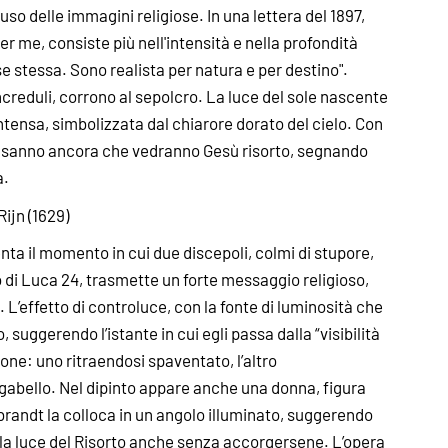
uso delle immagini religiose. In una lettera del 1897,
per me, consiste più nell'intensità e nella profondità
 stessa. Sono realista per natura e per destino".
increduli, corrono al sepolcro. La luce del sole nascente
tensa, simbolizzata dal chiarore dorato del cielo. Con
 non sanno ancora che vedranno Gesù risorto, segnando
a.
jn (1629)
a il momento in cui due discepoli, colmi di stupore,
so di Luca 24, trasmette un forte messaggio religioso,
L’effetto di controluce, con la fonte di luminosità che
o, suggerendo l’istante in cui egli passa dalla “visibilità
zione: uno ritraendosi spaventato, l’altro
gabello. Nel dipinto appare anche una donna, figura
brandt la colloca in un angolo illuminato, suggerendo
o la luce del Risorto anche senza accorgersene. L’opera