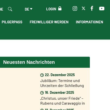
LOGIN
HE
DE
PILGERPASS
FREIWILLIGER WERDEN
INFORMATIONEN
Neuesten Nachrichten
22. Dezember 2025
Jubiläum: Termine und
Uhrzeiten der Schließung
der Heiligen Pforten
16. Dezember 2025
„Christus, unser Friede“ –
Rubens und Caravaggio in
einer Ausstellung in Rom
12. Dezember 2025