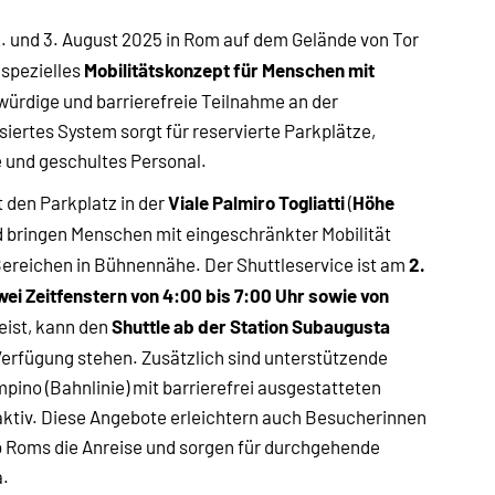
. und 3. August 2025 in Rom auf dem Gelände von Tor
Mobilitätskonzept für Menschen mit
 spezielles
e, würdige und barrierefreie Teilnahme an der
iertes System sorgt für reservierte Parkplätze,
e und geschultes Personal.
Viale Palmiro Togliatti
Höhe
t den Parkplatz in der
(
 bringen Menschen mit eingeschränkter Mobilität
2.
 Bereichen in Bühnennähe. Der Shuttleservice ist am
zwei Zeitfenstern von 4:00 bis 7:00 Uhr sowie von
Shuttle ab der Station Subaugusta
eist, kann den
Verfügung stehen. Zusätzlich sind unterstützende
pino (Bahnlinie) mit barrierefrei ausgestatteten
ktiv. Diese Angebote erleichtern auch Besucherinnen
 Roms die Anreise und sorgen für durchgehende
a.