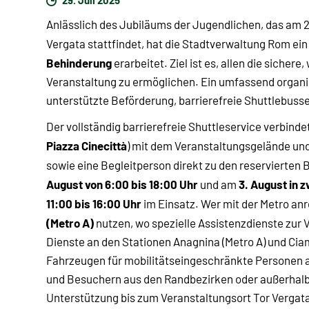
Anlässlich des Jubiläums der Jugendlichen, das am 2
Vergata stattfindet, hat die Stadtverwaltung Rom ein
Behinderung
erarbeitet. Ziel ist es, allen die sicher
Veranstaltung zu ermöglichen. Ein umfassend organis
unterstützte Beförderung, barrierefreie Shuttlebuss
Der vollständig barrierefreie Shuttleservice verbinde
Piazza Cinecittà
) mit dem Veranstaltungsgelände und
sowie eine Begleitperson direkt zu den reservierten
August von 6:00 bis 18:00 Uhr
3. August in 
und am
11:00 bis 16:00 Uhr
im Einsatz. Wer mit der Metro anr
(Metro A)
nutzen, wo spezielle Assistenzdienste zur 
Dienste an den Stationen Anagnina (Metro A) und Ciam
Fahrzeugen für mobilitätseingeschränkte Personen a
und Besuchern aus den Randbezirken oder außerhalb
Unterstützung bis zum Veranstaltungsort Tor Vergat