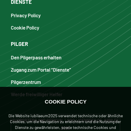
DIENSTE
Privacy Policy
Cookie Policy
PILGER
Den Pilgerpass erhalten
Zugang zum Portal “Dienste”
Pilgerzentrum
Werde freiwilliger Helfer
COOKIE POLICY
Die Website iubilaeum2025 verwendet technische oder ähnliche
SUPPORTERS AND OFFICIAL LOGO LICENSEES OF JUBILEE
Cookies, um die Navigation zu erleichtern und die Nutzung der
Dienste zu gewährleisten, sowie technische Cookies und
2025