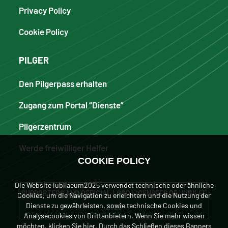
Privacy Policy
Cookie Policy
PILGER
Den Pilgerpass erhalten
Zugang zum Portal “Dienste”
Pilgerzentrum
Werde freiwilliger Helfer
COOKIE POLICY
Die Website iubilaeum2025 verwendet technische oder ähnliche
SUPPORTERS AND OFFICIAL LOGO LICENSEES OF JUBILEE
Cookies, um die Navigation zu erleichtern und die Nutzung der
Dienste zu gewährleisten, sowie technische Cookies und
2025
Analysecookies von Drittanbietern. Wenn Sie mehr wissen
möchten, klicken
Sie hier
. Durch das Schließen dieses Banners