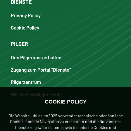
DIENSTE
Privacy Policy
Cookie Policy
PILGER
Den Pilgerpass erhalten
Zugang zum Portal “Dienste”
Pilgerzentrum
Werde freiwilliger Helfer
COOKIE POLICY
Die Website iubilaeum2025 verwendet technische oder ähnliche
SUPPORTERS AND OFFICIAL LOGO LICENSEES OF JUBILEE
Cookies, um die Navigation zu erleichtern und die Nutzung der
Dienste zu gewährleisten, sowie technische Cookies und
2025