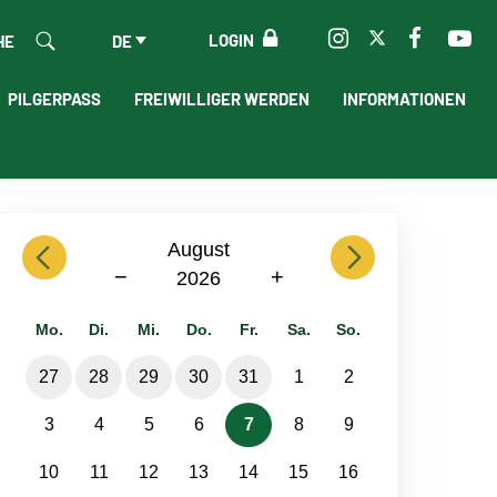
LOGIN
HE
DE
PILGERPASS
FREIWILLIGER WERDEN
INFORMATIONEN
previous
August
next
−
+
2026
Mo.
Di.
Mi.
Do.
Fr.
Sa.
So.
27
28
29
30
31
1
2
3
4
5
6
7
8
9
10
11
12
13
14
15
16