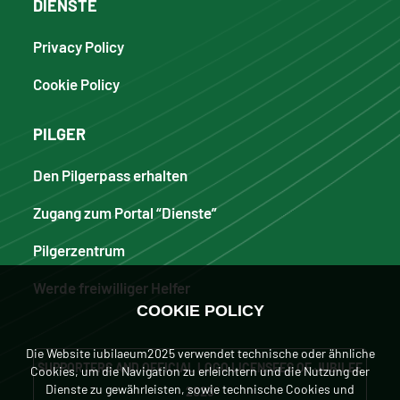
DIENSTE
Privacy Policy
Cookie Policy
PILGER
Den Pilgerpass erhalten
Zugang zum Portal “Dienste”
Pilgerzentrum
Werde freiwilliger Helfer
COOKIE POLICY
Die Website iubilaeum2025 verwendet technische oder ähnliche
SUPPORTERS AND OFFICIAL LOGO LICENSEES OF JUBILEE
Cookies, um die Navigation zu erleichtern und die Nutzung der
Dienste zu gewährleisten, sowie technische Cookies und
2025