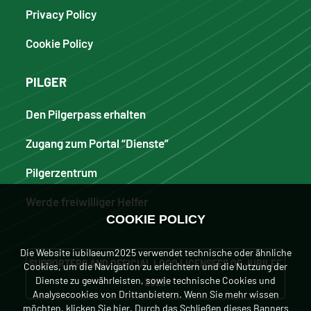
Privacy Policy
Cookie Policy
PILGER
Den Pilgerpass erhalten
Zugang zum Portal “Dienste”
Pilgerzentrum
Werde freiwilliger Helfer
COOKIE POLICY
Die Website iubilaeum2025 verwendet technische oder ähnliche
SUPPORTERS AND OFFICIAL LOGO LICENSEES OF JUBILEE
Cookies, um die Navigation zu erleichtern und die Nutzung der
Dienste zu gewährleisten, sowie technische Cookies und
2025
Analysecookies von Drittanbietern. Wenn Sie mehr wissen
möchten, klicken
Sie hier
. Durch das Schließen dieses Banners