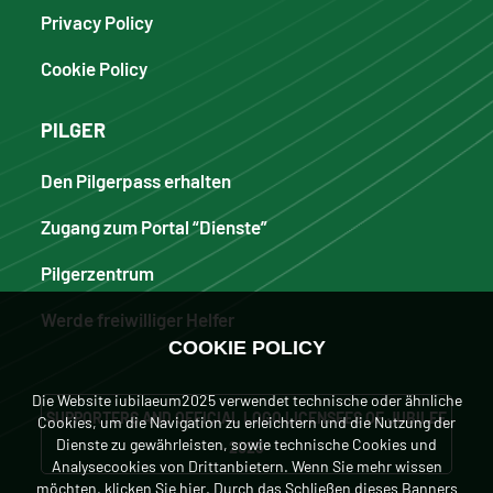
Privacy Policy
Cookie Policy
PILGER
Den Pilgerpass erhalten
Zugang zum Portal “Dienste”
Pilgerzentrum
Werde freiwilliger Helfer
COOKIE POLICY
Die Website iubilaeum2025 verwendet technische oder ähnliche
SUPPORTERS AND OFFICIAL LOGO LICENSEES OF JUBILEE
Cookies, um die Navigation zu erleichtern und die Nutzung der
Dienste zu gewährleisten, sowie technische Cookies und
2025
Analysecookies von Drittanbietern. Wenn Sie mehr wissen
möchten, klicken
Sie hier
. Durch das Schließen dieses Banners