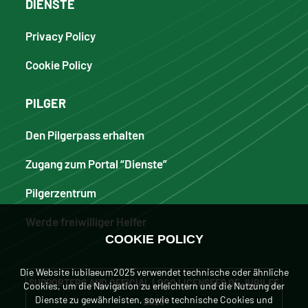
DIENSTE
Privacy Policy
Cookie Policy
PILGER
Den Pilgerpass erhalten
Zugang zum Portal “Dienste”
Pilgerzentrum
Werde freiwilliger Helfer
COOKIE POLICY
Die Website iubilaeum2025 verwendet technische oder ähnliche
SUPPORTERS AND OFFICIAL LOGO LICENSEES OF JUBILEE
Cookies, um die Navigation zu erleichtern und die Nutzung der
Dienste zu gewährleisten, sowie technische Cookies und
2025