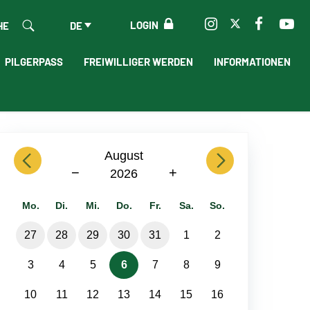
LOGIN
HE
DE
PILGERPASS
FREIWILLIGER WERDEN
INFORMATIONEN
previous
August
next
−
+
2026
Mo.
Di.
Mi.
Do.
Fr.
Sa.
So.
27
28
29
30
31
1
2
3
4
5
6
7
8
9
10
11
12
13
14
15
16