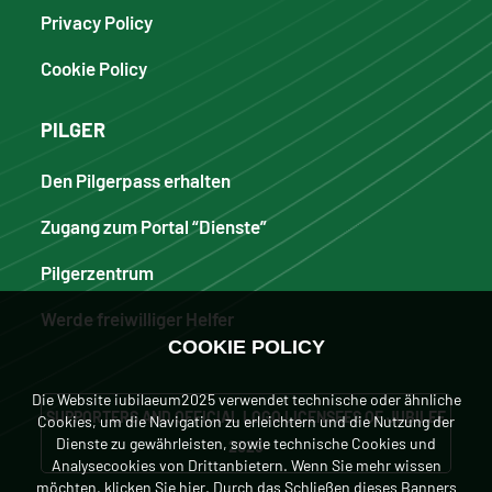
Privacy Policy
Cookie Policy
PILGER
Den Pilgerpass erhalten
Zugang zum Portal “Dienste”
Pilgerzentrum
Werde freiwilliger Helfer
COOKIE POLICY
Die Website iubilaeum2025 verwendet technische oder ähnliche
SUPPORTERS AND OFFICIAL LOGO LICENSEES OF JUBILEE
Cookies, um die Navigation zu erleichtern und die Nutzung der
Dienste zu gewährleisten, sowie technische Cookies und
2025
Analysecookies von Drittanbietern. Wenn Sie mehr wissen
möchten, klicken
Sie hier
. Durch das Schließen dieses Banners