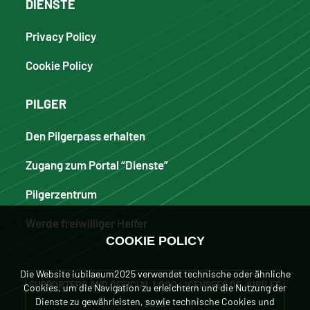
DIENSTE
Privacy Policy
Cookie Policy
PILGER
Den Pilgerpass erhalten
Zugang zum Portal “Dienste”
Pilgerzentrum
Werde freiwilliger Helfer
COOKIE POLICY
Die Website iubilaeum2025 verwendet technische oder ähnliche
SUPPORTERS AND OFFICIAL LOGO LICENSEES OF JUBILEE
Cookies, um die Navigation zu erleichtern und die Nutzung der
Dienste zu gewährleisten, sowie technische Cookies und
2025