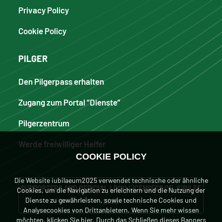
Privacy Policy
Cookie Policy
PILGER
Den Pilgerpass erhalten
Zugang zum Portal “Dienste”
Pilgerzentrum
Werde freiwilliger Helfer
COOKIE POLICY
Die Website iubilaeum2025 verwendet technische oder ähnliche
SUPPORTERS AND OFFICIAL LOGO LICENSEES OF JUBILEE
Cookies, um die Navigation zu erleichtern und die Nutzung der
Dienste zu gewährleisten, sowie technische Cookies und
2025
Analysecookies von Drittanbietern. Wenn Sie mehr wissen
möchten, klicken
Sie hier
. Durch das Schließen dieses Banners