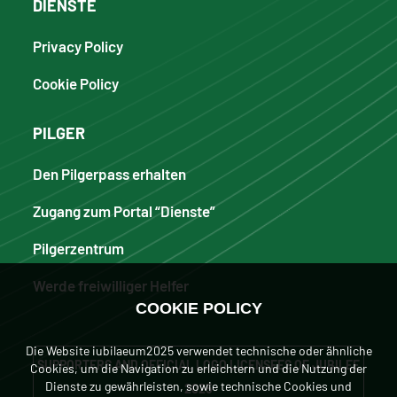
DIENSTE
Privacy Policy
Cookie Policy
PILGER
Den Pilgerpass erhalten
Zugang zum Portal “Dienste”
Pilgerzentrum
Werde freiwilliger Helfer
COOKIE POLICY
Die Website iubilaeum2025 verwendet technische oder ähnliche
SUPPORTERS AND OFFICIAL LOGO LICENSEES OF JUBILEE
Cookies, um die Navigation zu erleichtern und die Nutzung der
Dienste zu gewährleisten, sowie technische Cookies und
2025