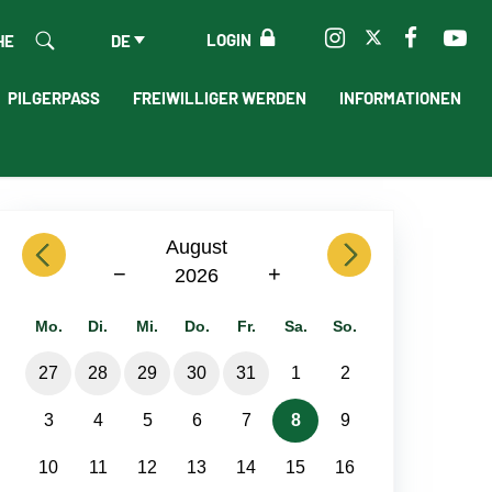
LOGIN
HE
DE
PILGERPASS
FREIWILLIGER WERDEN
INFORMATIONEN
previous
August
next
−
+
2026
Mo.
Di.
Mi.
Do.
Fr.
Sa.
So.
27
28
29
30
31
1
2
3
4
5
6
7
8
9
10
11
12
13
14
15
16