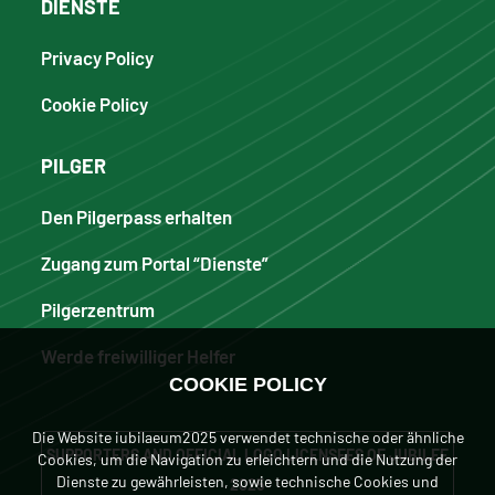
DIENSTE
Privacy Policy
Cookie Policy
PILGER
Den Pilgerpass erhalten
Zugang zum Portal “Dienste”
Pilgerzentrum
Werde freiwilliger Helfer
COOKIE POLICY
Die Website iubilaeum2025 verwendet technische oder ähnliche
SUPPORTERS AND OFFICIAL LOGO LICENSEES OF JUBILEE
Cookies, um die Navigation zu erleichtern und die Nutzung der
Dienste zu gewährleisten, sowie technische Cookies und
2025