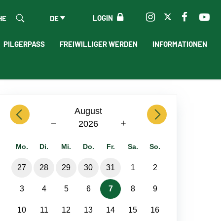
LOGIN
HE
DE
PILGERPASS
FREIWILLIGER WERDEN
INFORMATIONEN
previous
August
next
−
+
2026
Mo.
Di.
Mi.
Do.
Fr.
Sa.
So.
27
28
29
30
31
1
2
3
4
5
6
7
8
9
10
11
12
13
14
15
16