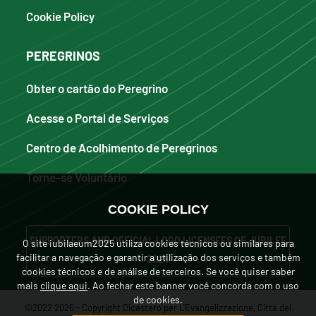
Cookie Policy
PEREGRINOS
Obter o cartão do Peregrino
Acesse o Portal de Serviços
Centro de Acolhimento de Peregrinos
Torne-se Voluntário
COOKIE POLICY
SUPPORTERS AND OFFICIAL LOGO LICENSEES OF JUBILEE
O site iubilaeum2025 utiliza cookies técnicos ou similares para
facilitar a navegação e garantir a utilização dos serviços e também
2025
cookies técnicos e de análise de terceiros. Se você quiser saber
mais
clique aqui
. Ao fechar este banner você concorda com o uso
de cookies.
©2022 2026 - Copyright Dicastero per L'Evangelizzazione, Città del