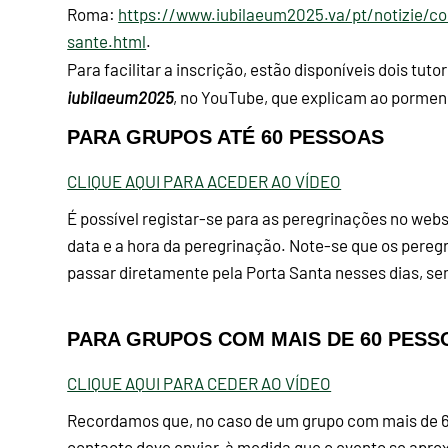
Roma:
https://www.iubilaeum2025.va/pt/notizie/com
sante.html
.
Para facilitar a inscrição, estão disponíveis dois tuto
iubilaeum2025
, no YouTube, que explicam ao porme
PARA GRUPOS ATÉ 60 PESSOAS
CLIQUE AQUI PARA ACEDER AO VÍDEO
É possível registar-se para as peregrinações no websi
data e a hora da peregrinação. Note-se que os peregr
passar diretamente pela Porta Santa nesses dias, se
PARA GRUPOS COM MAIS DE 60 PESS
CLIQUE AQUI PARA CEDER AO VÍDEO
Recordamos que, no caso de um grupo com mais de 60 
contacto deve enviar, à medida que o evento se apro