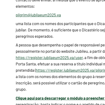
elementos:
pilgrim@iubilaeum2025.va
uma lista com os nomes dos participantes que o Dicas
jubilar. De momento, é suficiente que o Dicastério 
peregrinos esperados.
A pessoa que desempenha o papel de responsável pel
pessoalmente no portal do website Jubileu, a partir d
https://register.iubilaeum2025.va/user
, a fim de ob
Porta Santa, efetuar a sua reserva a título individual 
pretendida (
https://register.iubilaeum2025.va/pilgr
a lista com os nomes dos elementos do grupo à reser
inscrição, será possível utilizar o cartão de peregrin
grupo.
Clique aqui para descarregar o módulo a preenche
peregrinação: basta indicar o nome e o apelido de c