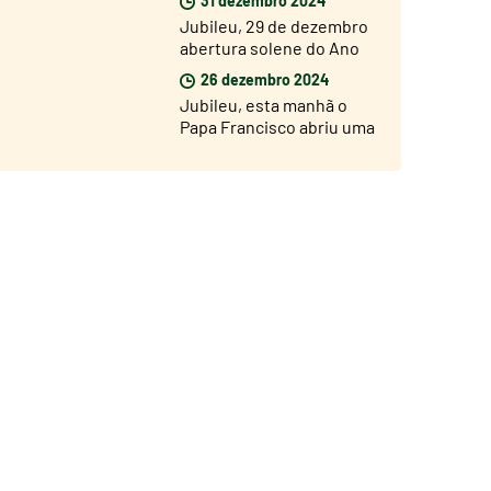
Basílica de São Pedro
Jubileu, 29 de dezembro
abertura solene do Ano
Jubilar nas dioceses de
26 dezembro 2024
todo o mundo
Jubileu, esta manhã o
Papa Francisco abriu uma
Porta Santa na prisão de
Rebibbia