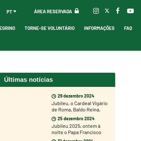
ÁREA RESERVADA
PT
EGRINO
TORNE-SE VOLUNTÁRIO
INFORMAÇÕES
FAQ
Últimas notícias
29 dezembro 2024
Jubileu, o Cardeal Vigário
de Roma, Baldo Reina,
abriu hoje a Porta Santa
25 dezembro 2024
de São João de Latrão
Jubileu 2025, ontem à
noite o Papa Francisco
abriu a Porta Santa da
31 dezembro 2024