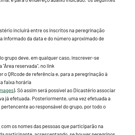
tério incluirá entre os inscritos na peregrinação
seja informado da data e do número aproximado de
o grupo deve, em qualquer caso, inscrever-se
a "Área reservada", no link
ter o QRcode de referência e, para a peregrinação à
na faixa horária
images
). Só assim será possível ao Dicastério associar
va já efetuada. Posteriormente, uma vez efetuada a
o, pertencente ao responsável do grupo, por todo o
r
com os nomes das pessoas que participarão na
ada participante, acrescentando, se houver peregrinos