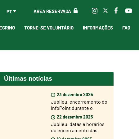
ÁREA RESERVADA
PT
EGRINO
TORNE-SE VOLUNTÁRIO
INFORMAÇÕES
FAQ
Últimas notícias
23 dezembro 2025
Jubileu, encerramento do
InfoPoint durante o
período natalício
22 dezembro 2025
Jubileu, datas e horários
do encerramento das
Portas Santas
12 dezembro 2025