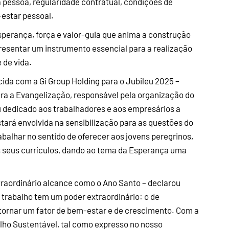
à pessoa, regularidade contratual, condições de
-estar pessoal.
esperança, força e valor-guia que anima a construção
presentar um instrumento essencial para a realização
 de vida.
ida com a Gi Group Holding para o Jubileu 2025 –
para a Evangelização, responsável pela organização do
eu dedicado aos trabalhadores e aos empresários a
tará envolvida na sensibilização para as questões do
rabalhar no sentido de oferecer aos jovens peregrinos,
os seus currículos, dando ao tema da Esperança uma
traordinário alcance como o Ano Santo – declarou
O trabalho tem um poder extraordinário: o de
e tornar um fator de bem-estar e de crescimento. Com a
lho Sustentável, tal como expresso no nosso