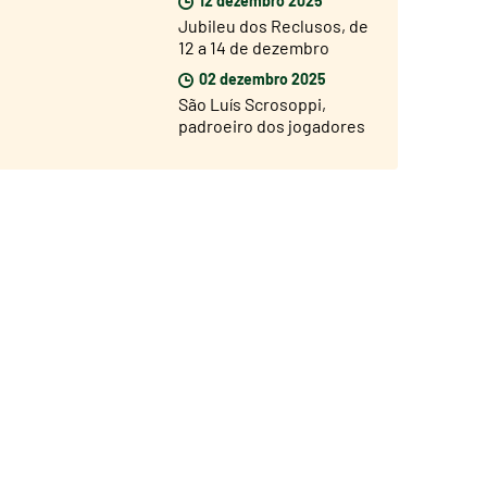
Jubileu dos Reclusos, de
12 a 14 de dezembro
02 dezembro 2025
São Luís Scrosoppi,
padroeiro dos jogadores
de futebol. Inauguração
da estátua a 5 de
dezembro