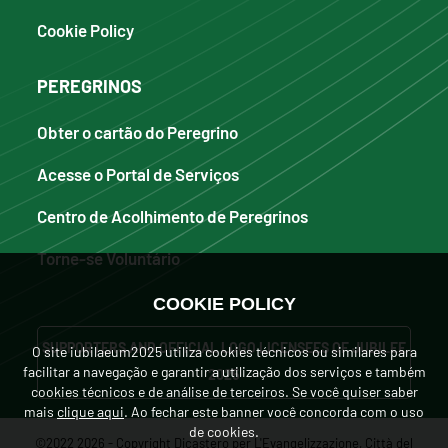
Cookie Policy
PEREGRINOS
Obter o cartão do Peregrino
Acesse o Portal de Serviços
Centro de Acolhimento de Peregrinos
Torne-se Voluntário
COOKIE POLICY
SUPPORTERS AND OFFICIAL LOGO LICENSEES OF JUBILEE
O site iubilaeum2025 utiliza cookies técnicos ou similares para
facilitar a navegação e garantir a utilização dos serviços e também
2025
cookies técnicos e de análise de terceiros. Se você quiser saber
mais
clique aqui
. Ao fechar este banner você concorda com o uso
de cookies.
©2022 2026 - Copyright Dicastero per L'Evangelizzazione, Città del