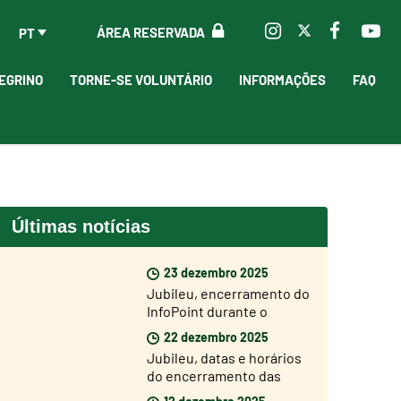
ÁREA RESERVADA
PT
EGRINO
TORNE-SE VOLUNTÁRIO
INFORMAÇÕES
FAQ
Últimas notícias
23 dezembro 2025
Jubileu, encerramento do
InfoPoint durante o
período natalício
22 dezembro 2025
Jubileu, datas e horários
do encerramento das
Portas Santas
12 dezembro 2025