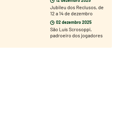
Jubileu dos Reclusos, de
12 a 14 de dezembro
02 dezembro 2025
São Luís Scrosoppi,
padroeiro dos jogadores
de futebol. Inauguração
da estátua a 5 de
dezembro