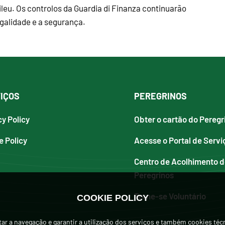
leu. Os controlos da Guardia di Finanza continuarão
egalidade e a segurança.
IÇOS
PEREGRINOS
cy Policy
Obter o cartão do Peregr
e Policy
Acesse o Portal de Servi
Centro de Acolhimento 
Peregrinos
Torne-se Voluntário
COOKIE POLICY
itar a navegação e garantir a utilização dos serviços e também cookies téc