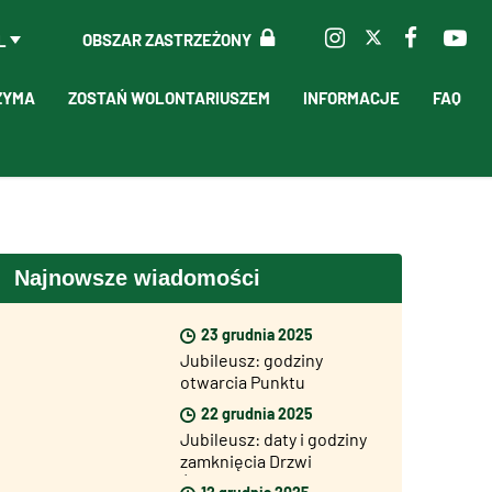
OBSZAR ZASTRZEŻONY
L
ZYMA
ZOSTAŃ WOLONTARIUSZEM
INFORMACJE
FAQ
Najnowsze wiadomości
23 grudnia 2025
Jubileusz: godziny
otwarcia Punktu
Informacyjnego
22 grudnia 2025
Jubileuszu (InfoPoint) w
Jubileusz: daty i godziny
okresie
zamknięcia Drzwi
bożonarodzeniowym
Świętych
12 grudnia 2025