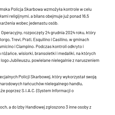
ymska Policja Skarbowa wzmożyła kontrole w celu
mi religijnymi, a bilans obejmuje już ponad 16,5
karżenia wobec jedenastu osób.
 Operacyjny, rozpoczęty 24 grudnia 2024 roku, który
o, Trevi, Prati, Esquilino i Casilino, w gminach
umicino i Ciampino. Podczas kontroli odkryto i
różańce, wisiorki, bransoletki i medaliki, na których
e logo Jubileuszu, powielane nielegalnie z naruszeniem
ecjalnych Policji Skarbowej, który wykorzystał swoją
zynarodowych łańcuchów nielegalnego handlu,
że poprzez S.I.A.C. (System Informacji o
och, a do Izby Handlowej zgłoszono 3 inne osoby z