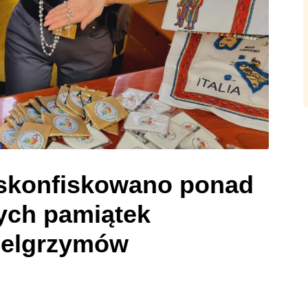
 skonfiskowano ponad
nych pamiątek
ielgrzymów