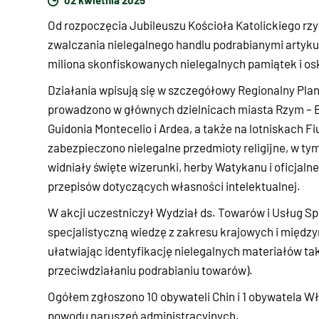
Od rozpoczęcia Jubileuszu Kościoła Katolickiego rz
zwalczania nielegalnego handlu podrabianymi artykuła
miliona skonfiskowanych nielegalnych pamiątek i os
Działania wpisują się w szczegółowy Regionalny Plan
prowadzono w głównych dzielnicach miasta Rzym – Borg
Guidonia Montecelio i Ardea, a także na lotniskach Fi
zabezpieczono nielegalne przedmioty religijne, w tym 
widniały święte wizerunki, herby Watykanu i oficjaln
przepisów dotyczących własności intelektualnej.
W akcji uczestniczył Wydział ds. Towarów i Usług Sp
specjalistyczną wiedzę z zakresu krajowych i międ
ułatwiając identyfikację nielegalnych materiałów tak
przeciwdziałaniu podrabianiu towarów).
Ogółem zgłoszono 10 obywateli Chin i 1 obywatela Wł
powodu naruszeń administracyjnych.