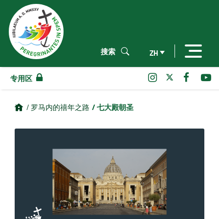
搜索
ZH
专用区
/ 七大殿朝圣
/ 罗马内的禧年之路