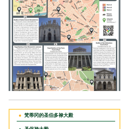
梵蒂冈的圣伯多禄大殿