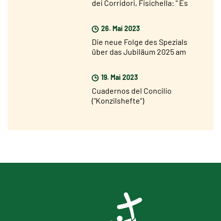
dei Corridori, Fisichella: " Es
dauert nicht mehr lange bis zum
Jubiläum, aber ich bin sehr
26. Mai 2023
optimistisch"
Die neue Folge des Spezials
über das Jubiläum 2025 am
Sonntag, 28. Mai, auf Rai 1
19. Mai 2023
Cuadernos del Concilio
("Konzilshefte")