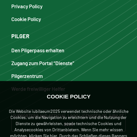
Privacy Policy
Cookie Policy
PILGER
Den Pilgerpass erhalten
Zugang zum Portal “Dienste”
Pilgerzentrum
Werde freiwilliger Helfer
COOKIE POLICY
Die Website iubilaeum2025 verwendet technische oder ähnliche
SUPPORTERS AND OFFICIAL LOGO LICENSEES OF JUBILEE
Cookies, um die Navigation zu erleichtern und die Nutzung der
Dienste zu gewährleisten, sowie technische Cookies und
2025
Analysecookies von Drittanbietern. Wenn Sie mehr wissen
möchten, klicken
Sie hier
. Durch das Schließen dieses Banners