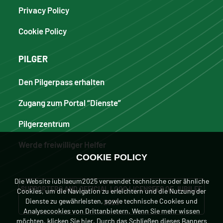
Privacy Policy
Cookie Policy
PILGER
Den Pilgerpass erhalten
Zugang zum Portal “Dienste”
Pilgerzentrum
Werde freiwilliger Helfer
COOKIE POLICY
Die Website iubilaeum2025 verwendet technische oder ähnliche
SUPPORTERS AND OFFICIAL LOGO LICENSEES OF JUBILEE
Cookies, um die Navigation zu erleichtern und die Nutzung der
Dienste zu gewährleisten, sowie technische Cookies und
2025
Analysecookies von Drittanbietern. Wenn Sie mehr wissen
möchten, klicken
Sie hier
. Durch das Schließen dieses Banners