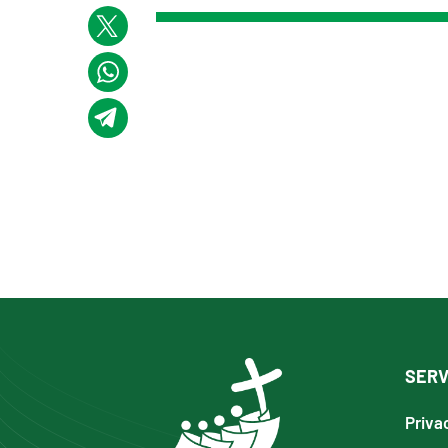
SERV
Priva