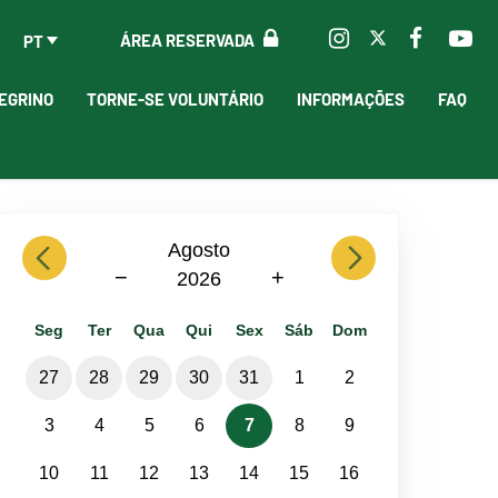
ÁREA RESERVADA
PT
EGRINO
TORNE-SE VOLUNTÁRIO
INFORMAÇÕES
FAQ
previous
Agosto
next
−
+
2026
Seg
Ter
Qua
Qui
Sex
Sáb
Dom
27
28
29
30
31
1
2
3
4
5
6
7
8
9
10
11
12
13
14
15
16