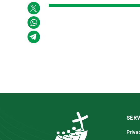
SERV
Priva