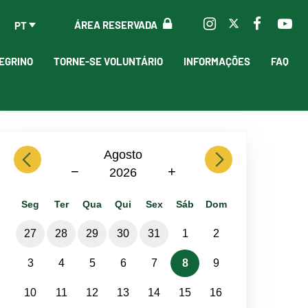
ÁREA RESERVADA
PT
EGRINO
TORNE-SE VOLUNTÁRIO
INFORMAÇÕES
FAQ
previous
Agosto
next
−
+
2026
Seg
Ter
Qua
Qui
Sex
Sáb
Dom
27
28
29
30
31
1
2
3
4
5
6
7
8
9
10
11
12
13
14
15
16