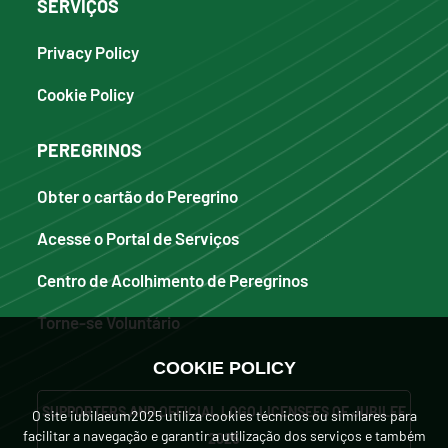
SERVIÇOS
Privacy Policy
Cookie Policy
PEREGRINOS
Obter o cartão do Peregrino
Acesse o Portal de Serviços
Centro de Acolhimento de Peregrinos
Torne-se Voluntário
COOKIE POLICY
SUPPORTERS AND OFFICIAL LOGO LICENSEES OF JUBILEE
O site iubilaeum2025 utiliza cookies técnicos ou similares para
facilitar a navegação e garantir a utilização dos serviços e também
2025