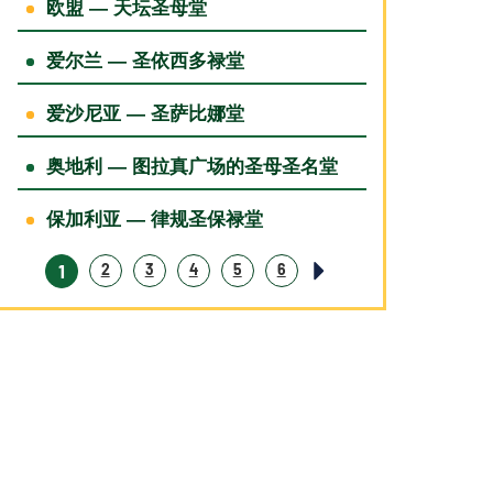
欧盟 — 天坛圣母堂
爱尔兰 — 圣依西多禄堂
爱沙尼亚 — 圣萨比娜堂
奥地利 — 图拉真广场的圣母圣名堂
保加利亚 — 律规圣保禄堂
1
2
3
4
5
6