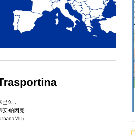
Trasportina
来已久，
蒂安·帕因克
ano VIII）