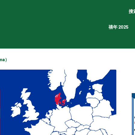
搜
禧年 2025
oma）