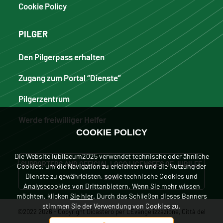
Cookie Policy
PILGER
Den Pilgerpass erhalten
Zugang zum Portal “Dienste”
Pilgerzentrum
Werde freiwilliger Helfer
COOKIE POLICY
Die Website iubilaeum2025 verwendet technische oder ähnliche
SUPPORTERS AND OFFICIAL LOGO LICENSEES OF JUBILEE
Cookies, um die Navigation zu erleichtern und die Nutzung der
Dienste zu gewährleisten, sowie technische Cookies und
2025
Analysecookies von Drittanbietern. Wenn Sie mehr wissen
möchten, klicken
Sie hier
. Durch das Schließen dieses Banners
stimmen Sie der Verwendung von Cookies zu.
©2022 2026 - Copyright Dicastero per L'Evangelizzazione, Città del