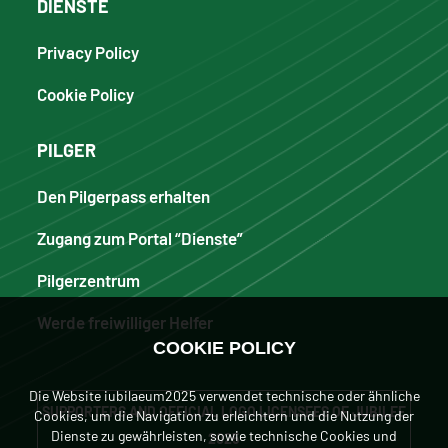
DIENSTE
Privacy Policy
Cookie Policy
PILGER
Den Pilgerpass erhalten
Zugang zum Portal “Dienste”
Pilgerzentrum
Werde freiwilliger Helfer
COOKIE POLICY
Die Website iubilaeum2025 verwendet technische oder ähnliche
SUPPORTERS AND OFFICIAL LOGO LICENSEES OF JUBILEE
Cookies, um die Navigation zu erleichtern und die Nutzung der
Dienste zu gewährleisten, sowie technische Cookies und
2025