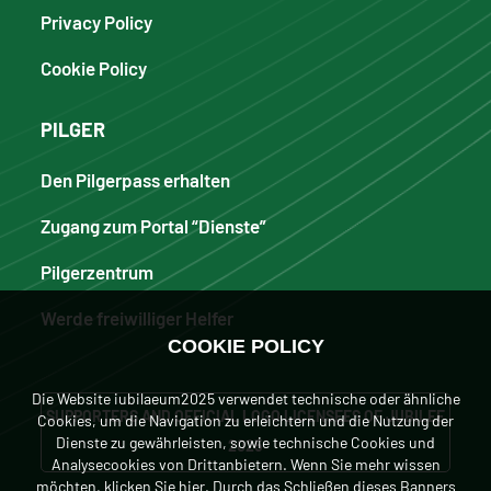
Privacy Policy
Cookie Policy
PILGER
Den Pilgerpass erhalten
Zugang zum Portal “Dienste”
Pilgerzentrum
Werde freiwilliger Helfer
COOKIE POLICY
Die Website iubilaeum2025 verwendet technische oder ähnliche
SUPPORTERS AND OFFICIAL LOGO LICENSEES OF JUBILEE
Cookies, um die Navigation zu erleichtern und die Nutzung der
Dienste zu gewährleisten, sowie technische Cookies und
2025
Analysecookies von Drittanbietern. Wenn Sie mehr wissen
möchten, klicken
Sie hier
. Durch das Schließen dieses Banners