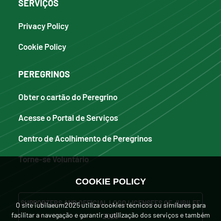
SERVIÇOS
Privacy Policy
Cookie Policy
PEREGRINOS
Obter o cartão do Peregrino
Acesse o Portal de Serviços
Centro de Acolhimento de Peregrinos
Torne-se Voluntário
COOKIE POLICY
SUPPORTERS AND OFFICIAL LOGO LICENSEES OF JUBILEE
O site iubilaeum2025 utiliza cookies técnicos ou similares para
facilitar a navegação e garantir a utilização dos serviços e também
2025