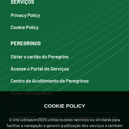
SERVIÇOS
Privacy Policy
Cookie Policy
PEREGRINOS
Obter o cartão do Peregrino
Acesse o Portal de Serviços
Centro de Acolhimento de Peregrinos
Torne-se Voluntário
COOKIE POLICY
SUPPORTERS AND OFFICIAL LOGO LICENSEES OF JUBILEE
O site iubilaeum2025 utiliza cookies técnicos ou similares para
facilitar a navegação e garantir a utilização dos serviços e também
2025