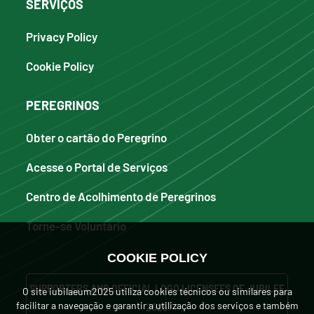
SERVIÇOS
Privacy Policy
Cookie Policy
PEREGRINOS
Obter o cartão do Peregrino
Acesse o Portal de Serviços
Centro de Acolhimento de Peregrinos
Torne-se Voluntário
COOKIE POLICY
SUPPORTERS AND OFFICIAL LOGO LICENSEES OF JUBILEE
O site iubilaeum2025 utiliza cookies técnicos ou similares para
facilitar a navegação e garantir a utilização dos serviços e também
2025