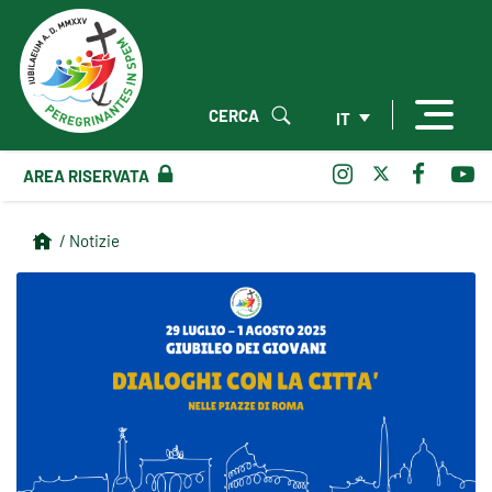
CERCA
IT
AREA RISERVATA
/ Notizie