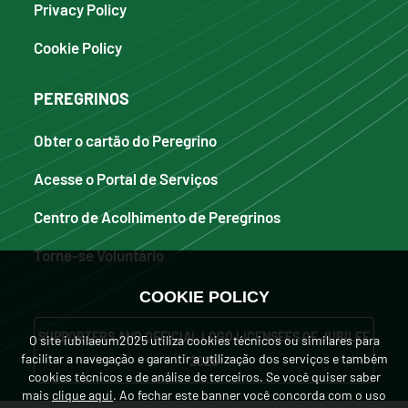
Privacy Policy
Cookie Policy
PEREGRINOS
Obter o cartão do Peregrino
Acesse o Portal de Serviços
Centro de Acolhimento de Peregrinos
Torne-se Voluntário
COOKIE POLICY
SUPPORTERS AND OFFICIAL LOGO LICENSEES OF JUBILEE
O site iubilaeum2025 utiliza cookies técnicos ou similares para
facilitar a navegação e garantir a utilização dos serviços e também
2025
cookies técnicos e de análise de terceiros. Se você quiser saber
mais
clique aqui
. Ao fechar este banner você concorda com o uso