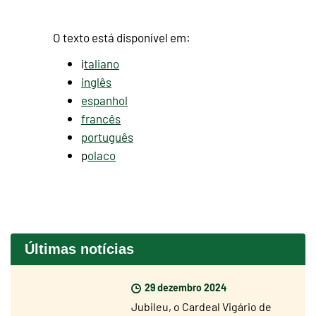
O texto está disponível em:
i
taliano
inglês
espanhol
francês
português
p
olaco
Últimas notícias
29 dezembro 2024
Jubileu, o Cardeal Vigário de