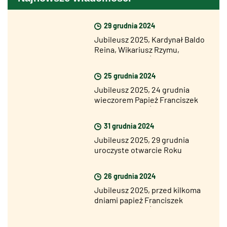
29 grudnia 2024
Jubileusz 2025, Kardynał Baldo
Reina, Wikariusz Rzymu,
otworzył Drzwi Święte Bazyliki
Św. Jana na Lateranie
25 grudnia 2024
Jubileusz 2025, 24 grudnia
wieczorem Papież Franciszek
otworzył Drzwi Święte Bazyliki
Św. Piotra
31 grudnia 2024
Jubileusz 2025, 29 grudnia
uroczyste otwarcie Roku
Jubileuszowego we wszystkich
diecezjach świata
26 grudnia 2024
Jubileusz 2025, przed kilkoma
dniami papież Franciszek
otworzył Drzwi Święte w
więzieniu Rebibbia