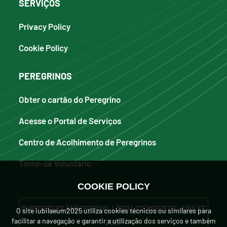
SERVIÇOS
Privacy Policy
Cookie Policy
PEREGRINOS
Obter o cartão do Peregrino
Acesse o Portal de Serviços
Centro de Acolhimento de Peregrinos
Torne-se Voluntário
COOKIE POLICY
SUPPORTERS AND OFFICIAL LOGO LICENSEES OF JUBILEE
O site iubilaeum2025 utiliza cookies técnicos ou similares para
facilitar a navegação e garantir a utilização dos serviços e também
2025