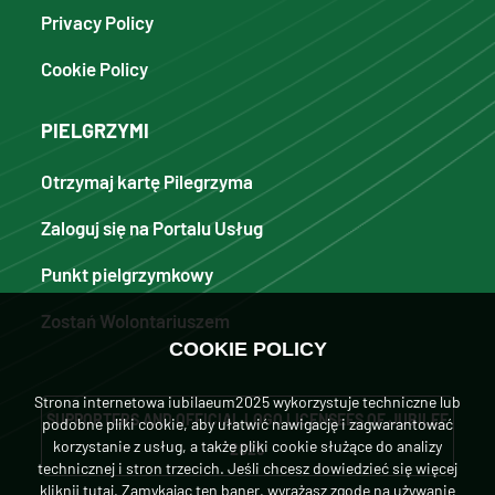
Privacy Policy
Cookie Policy
PIELGRZYMI
Otrzymaj kartę Pilegrzyma
Zaloguj się na Portalu Usług
Punkt pielgrzymkowy
Zostań Wolontariuszem
COOKIE POLICY
Strona internetowa iubilaeum2025 wykorzystuje techniczne lub
SUPPORTERS AND OFFICIAL LOGO LICENSEES OF JUBILEE
podobne pliki cookie, aby ułatwić nawigację i zagwarantować
korzystanie z usług, a także pliki cookie służące do analizy
2025
technicznej i stron trzecich. Jeśli chcesz dowiedzieć się więcej
kliknij tutaj
. Zamykając ten baner, wyrażasz zgodę na używanie