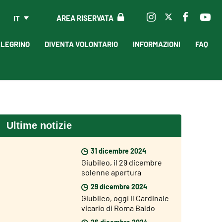
AREA RISERVATA
IT
LLEGRINO
DIVENTA VOLONTARIO
INFORMAZIONI
FAQ
Ultime notizie
31 dicembre 2024
Giubileo, il 29 dicembre
solenne apertura
dell’Anno Giubilare nelle
29 dicembre 2024
diocesi del mondo
Giubileo, oggi il Cardinale
vicario di Roma Baldo
Reina ha aperto la Porta
26 dicembre 2024