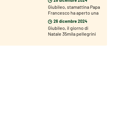
Santa di San Giovanni
Giubileo, stamattina Papa
Francesco ha aperto una
Porta Santa nel carcere di
26 dicembre 2024
Rebibbia
Giubileo, il giorno di
Natale 35mila pellegrini
hanno attraversato la
Porta Santa di San Pietro