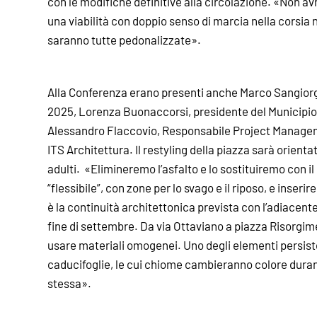
con le modifiche definitive alla circolazione. «Non a
una viabilità con doppio senso di marcia nella corsia 
saranno tutte pedonalizzate».
Alla Conferenza erano presenti anche Marco Sangiorg
2025, Lorenza Buonaccorsi, presidente del Municipio 
Alessandro Flaccovio, Responsabile Project Manage
ITS Architettura. Il restyling della piazza sarà orienta
adulti. «Elimineremo l’asfalto e lo sostituiremo con i
“flessibile”, con zone per lo svago e il riposo, e inseri
è la continuità architettonica prevista con l’adiacente 
fine di settembre. Da via Ottaviano a piazza Risorgi
usare materiali omogenei. Uno degli elementi persisten
caducifoglie, le cui chiome cambieranno colore durant
stessa».