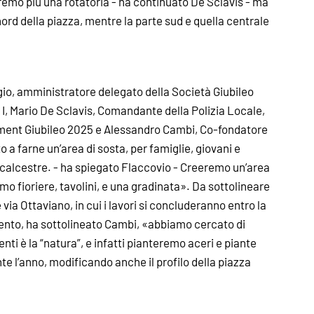
vremo più una rotatoria - ha continuato De Sclavis - ma
nord della piazza, mentre la parte sud e quella centrale
io, amministratore delegato della Società Giubileo
I, Mario De Sclavis, Comandante della Polizia Locale,
ment Giubileo 2025 e Alessandro Cambi, Co-fondatore
to a farne un’area di sosta, per famiglie, giovani e
l calcestre. - ha spiegato Flaccovio - Creeremo un’area
remo fioriere, tavolini, e una gradinata». Da sottolineare
via Ottaviano, in cui i lavori si concluderanno entro la
mento, ha sottolineato Cambi, «abbiamo cercato di
ti è la “natura”, e infatti pianteremo aceri e piante
e l’anno, modificando anche il profilo della piazza