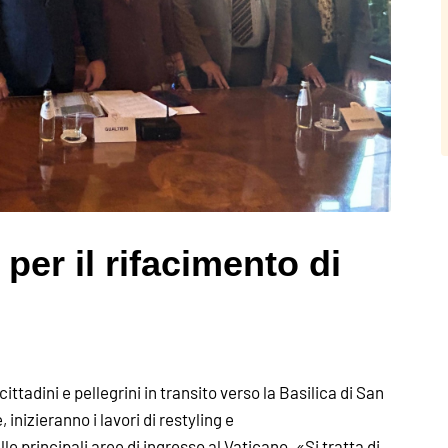
i per il rifacimento di
ttadini e pellegrini in transito verso la Basilica di San
 inizieranno i lavori di restyling e
 principali aree di ingresso al Vaticano. «Si tratta di