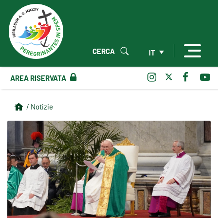
CERCA
IT
AREA RISERVATA
/ Notizie