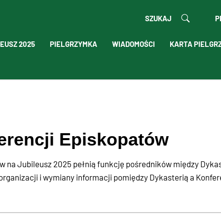
SZUKAJ
P
EUSZ 2025
PIELGRZYMKA
WIADOMOŚCI
KARTA PIELGR
erencji Episkopatów
w na Jubileusz 2025 pełnią funkcję pośredników między Dykast
rganizacji i wymiany informacji pomiędzy Dykasterią a Konfer