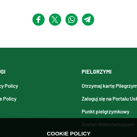
GI
PIELGRZYMI
cy Policy
Otrzymaj kartę Pilegrzy
e Policy
Zaloguj się na Portalu Us
Punkt pielgrzymkowy
Zostań Wolontariuszem
COOKIE POLICY