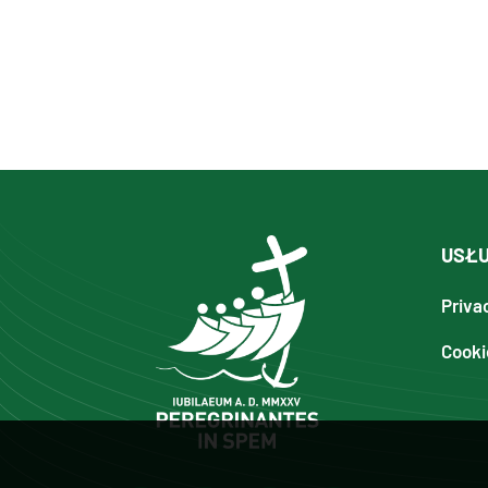
USŁU
Priva
Cooki