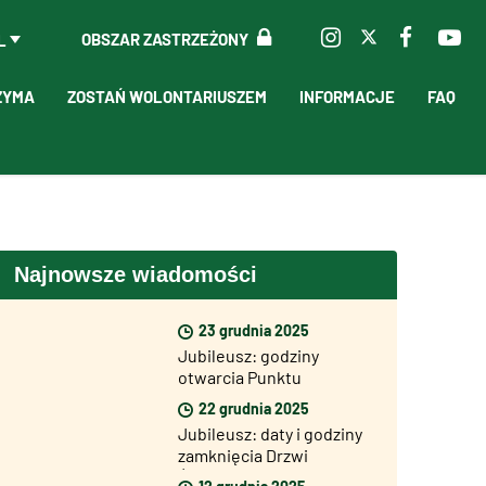
OBSZAR ZASTRZEŻONY
L
ZYMA
ZOSTAŃ WOLONTARIUSZEM
INFORMACJE
FAQ
Najnowsze wiadomości
23 grudnia 2025
Jubileusz: godziny
otwarcia Punktu
Informacyjnego
22 grudnia 2025
Jubileuszu (InfoPoint) w
Jubileusz: daty i godziny
okresie
zamknięcia Drzwi
bożonarodzeniowym
Świętych
12 grudnia 2025