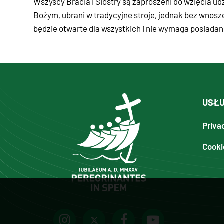
Wszyscy Bracia i Siostry są zaproszeni do wzięcia 
Bożym, ubrani w tradycyjne stroje, jednak bez wnoszen
będzie otwarte dla wszystkich i nie wymaga posiadan
USŁU
Priva
Cooki