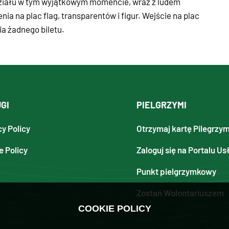
udziału w tym wyjątkowym momencie, wraz z ludem
ia na plac flag, transparentów i figur. Wejście na plac
ia żadnego biletu.
GI
PIELGRZYMI
cy Policy
Otrzymaj kartę Pilegrzy
e Policy
Zaloguj się na Portalu Us
Punkt pielgrzymkowy
Zostań Wolontariuszem
COOKIE POLICY