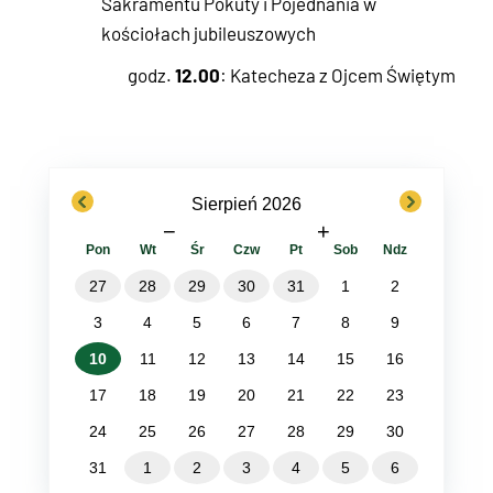
Sakramentu Pokuty i Pojednania w
kościołach jubileuszowych
12.00
godz.
: Katecheza z Ojcem Świętym
previous
next
Sierpień 2026
−
+
Pon
Wt
Śr
Czw
Pt
Sob
Ndz
27
28
29
30
31
1
2
3
4
5
6
7
8
9
10
11
12
13
14
15
16
17
18
19
20
21
22
23
24
25
26
27
28
29
30
31
1
2
3
4
5
6