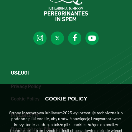
USŁUGI
Privacy Policy
Cookie Policy
COOKIE POLICY
Strona internetowa iubilaeum2025 wykorzystuje techniczne lub
PIELGRZYMI
podobne pliki cookie, aby ułatwić nawigację i zagwarantować
korzystanie z usług, a także pliki cookie służące do analizy
Otrzymaj kartę Pilegrzyma
technicznej i stron trzecich. Jeśli chcesz dowiedzieć się więcej