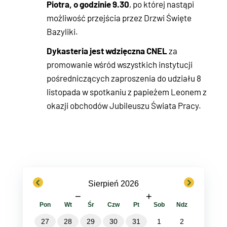
Piotra, o godzinie 9.30
, po której nastąpi
możliwość przejścia przez Drzwi Święte
Bazyliki.
Dykasteria jest wdzięczna CNEL
za
promowanie wśród wszystkich instytucji
pośredniczących zaproszenia do udziału 8
listopada w spotkaniu z papieżem Leonem z
okazji obchodów Jubileuszu Świata Pracy.
previous
next
Sierpień 2026
−
+
Pon
Wt
Śr
Czw
Pt
Sob
Ndz
27
28
29
30
31
1
2